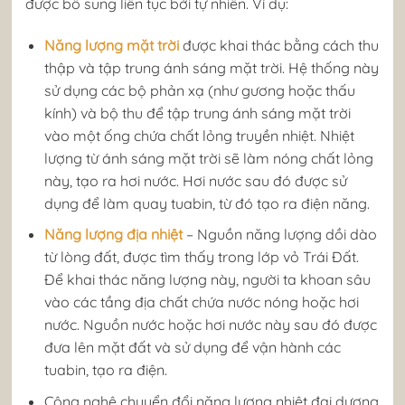
được bổ sung liên tục bởi tự nhiên. Ví dụ:
Năng lượng mặt trời
được khai thác bằng cách thu
thập và tập trung ánh sáng mặt trời. Hệ thống này
sử dụng các bộ phản xạ (như gương hoặc thấu
kính) và bộ thu để tập trung ánh sáng mặt trời
vào một ống chứa chất lỏng truyền nhiệt. Nhiệt
lượng từ ánh sáng mặt trời sẽ làm nóng chất lỏng
này, tạo ra hơi nước. Hơi nước sau đó được sử
dụng để làm quay tuabin, từ đó tạo ra điện năng.
Năng lượng địa nhiệt
– Nguồn năng lượng dồi dào
từ lòng đất, được tìm thấy trong lớp vỏ Trái Đất.
Để khai thác năng lượng này, người ta khoan sâu
vào các tầng địa chất chứa nước nóng hoặc hơi
nước. Nguồn nước hoặc hơi nước này sau đó được
đưa lên mặt đất và sử dụng để vận hành các
tuabin, tạo ra điện.
Công nghệ chuyển đổi năng lượng nhiệt đại dương