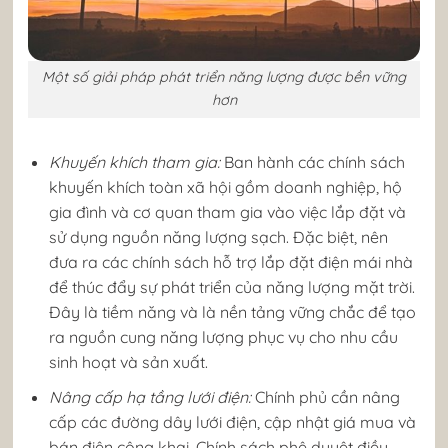
Một số giải pháp phát triển năng lượng được bền vững
hơn
Khuyến khích tham gia:
Ban hành các chính sách
khuyến khích toàn xã hội gồm doanh nghiệp, hộ
gia đình và cơ quan tham gia vào việc lắp đặt và
sử dụng nguồn năng lượng sạch. Đặc biệt, nên
đưa ra các chính sách hỗ trợ lắp đặt điện mái nhà
để thúc đẩy sự phát triển của năng lượng mặt trời.
Đây là tiềm năng và là nền tảng vững chắc để tạo
ra nguồn cung năng lượng phục vụ cho nhu cầu
sinh hoạt và sản xuất.
Nâng cấp hạ tầng lưới điện:
Chính phủ cần nâng
cấp các đường dây lưới điện, cập nhật giá mua và
bán điện công khai. Chính sách phê duyệt điều