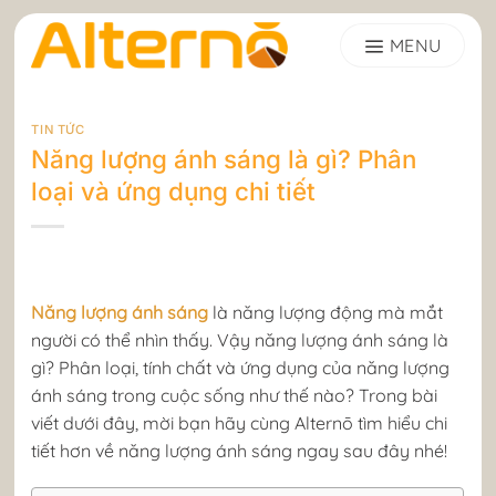
Skip
to
content
TIN TỨC
Năng lượng ánh sáng là gì? Phân
loại và ứng dụng chi tiết
Năng lượng ánh sáng
là năng lượng động mà mắt
người có thể nhìn thấy. Vậy năng lượng ánh sáng là
gì? Phân loại, tính chất và ứng dụng của năng lượng
ánh sáng trong cuộc sống như thế nào? Trong bài
viết dưới đây, mời bạn hãy cùng Alternō tìm hiểu chi
tiết hơn về năng lượng ánh sáng ngay sau đây nhé!