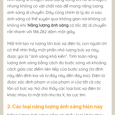
nhưng không có vật chất nào để mang năng lượng
ánh sáng di chuyển. Đây cũng chính là lý do vì sao
ánh sáng có thể xuyên qua không gian nơi không có
không khí.
Năng lượng ánh sáng
có tốc độ di chuyển
rất nhanh với 186.282 dặm một giây.
Mặt trời tạo ra lượng lớn bức xạ điện từ, con người chỉ
có thể nhìn thấy một phần nhỏ lượng bức xạ này,
được gọi là “ánh sáng khả kiến”. Tính toán năng
lượng ánh sáng bằng cách đo bước sóng và khoảng
cách giữa các điểm liên tiếp của bước sóng (từ đỉnh
này đến đỉnh kia và từ đáy này đến đáy kia). Điện từ
được xác định phạm vi của phạm vi của tất cả các
tần số bức xạ. Nó cho thấy các loại bức xạ điện từ
khác nhau từ mặt trời như tia X, tia cực tím.
2. Các loại năng lượng ánh sáng hiện nay