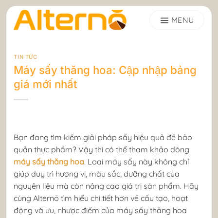
Skip
to
content
TIN TỨC
Máy sấy thăng hoa: Cập nhập bảng
giá mới nhất
Bạn đang tìm kiếm giải pháp sấy hiệu quả để bảo
quản thực phẩm? Vậy thì có thể tham khảo dòng
máy sấy thăng hoa
. Loại máy sấy này không chỉ
giúp duy trì hương vị, màu sắc, dưỡng chất của
nguyên liệu mà còn nâng cao giá trị sản phẩm. Hãy
cùng Alternō tìm hiểu chi tiết hơn về cấu tạo, hoạt
động và ưu, nhược điểm của máy sấy thăng hoa