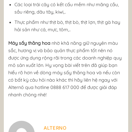
Các loại trái cây có kết cấu mềm như mãng cầu,
sầu riêng, dâu tây, kiwi,..
Thực phẩm như thịt bò, thịt bò, thịt lợn, thịt gà hay
hải sản như cá, mực, tôm,..
Máy sấy thăng hoa
nhờ khả năng giữ nguyên màu
sắc, hương vị và bảo quản thực phẩm tốt nên nó
được ứng dụng rộng rãi trong các doanh nghiệp quy
mô sản xuất lớn. Hy vọng bài viết trên đã giúp bạn
hiểu rõ hơn về dòng máy sấy thăng hoa và nếu còn
có bất kỳ câu hỏi nào khác thì hãy liên hệ ngay với
Alternō qua hotline 0888 617 000 để được giải đáp
nhanh chóng nhé!
ALTERNO