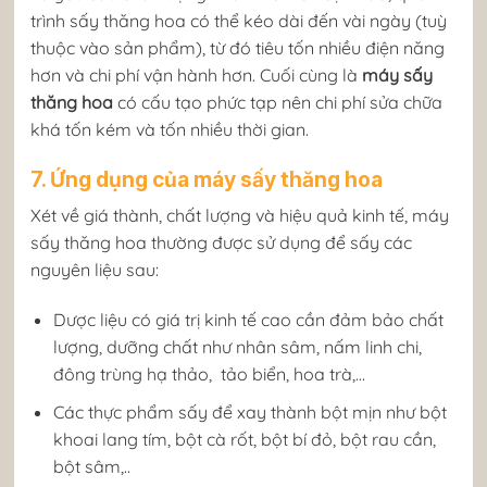
trình sấy thăng hoa có thể kéo dài đến vài ngày (tuỳ
thuộc vào sản phẩm), từ đó tiêu tốn nhiều điện năng
hơn và chi phí vận hành hơn. Cuối cùng là
máy sấy
thăng hoa
có cấu tạo phức tạp nên chi phí sửa chữa
khá tốn kém và tốn nhiều thời gian.
7. Ứng dụng của máy sấy thăng hoa
Xét về giá thành, chất lượng và hiệu quả kinh tế, máy
sấy thăng hoa thường được sử dụng để sấy các
nguyên liệu sau:
Dược liệu có giá trị kinh tế cao cần đảm bảo chất
lượng, dưỡng chất như nhân sâm, nấm linh chi,
đông trùng hạ thảo, tảo biển, hoa trà,…
Các thực phẩm sấy để xay thành bột mịn như bột
khoai lang tím, bột cà rốt, bột bí đỏ, bột rau cần,
bột sâm,..