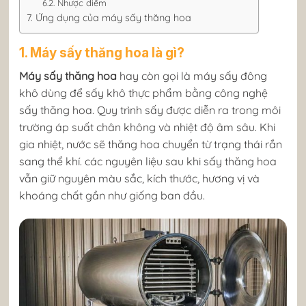
6.2. Nhược điểm
7. Ứng dụng của máy sấy thăng hoa
1. Máy sấy thăng hoa là gì?
Máy sấy thăng hoa
hay còn gọi là máy sấy đông
khô dùng để sấy khô thực phẩm bằng công nghệ
sấy thăng hoa. Quy trình sấy được diễn ra trong môi
trường áp suất chân không và nhiệt độ âm sâu. Khi
gia nhiệt, nước sẽ thăng hoa chuyển từ trạng thái rắn
sang thể khí. các nguyên liệu sau khi sấy thăng hoa
vẫn giữ nguyên màu sắc, kích thước, hương vị và
khoáng chất gần như giống ban đầu.