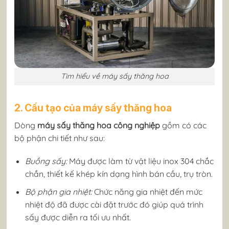
Tìm hiểu về máy sấy thăng hoa
2. Cấu tạo của máy sấy thăng hoa
Dòng
máy sấy thăng hoa công nghiệp
gồm có các
bộ phận chi tiết như sau:
Buồng sấy:
Máy được làm từ vật liệu inox 304 chắc
chắn, thiết kế khép kín dạng hình bán cầu, trụ tròn.
Bộ phận gia nhiệt:
Chức năng gia nhiệt đến mức
nhiệt độ đã được cài đặt trước đó giúp quá trình
sấy được diễn ra tối ưu nhất.