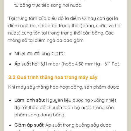
từ băng trực tiếp sang hơi nước.
Tại trung tâm của biểu đồ là điểm O, hay còn gọi là
điểm ngã ba, nơi cả ba trạng thái (băng, nước, và hơi
nước) cùng tồn tại trong trạng thái cân bằng. Các
thông số tại điểm ngã ba bao gồm:
Nhiệt độ đối ứng:
0,01°C
Áp suất hơi:
6,11 mbar (hoặc 4,58 mmHg ~ 611 Pa).
3.2 Quá trình thăng hoa trong máy sấy
Khi máy sấy thăng hoa hoạt động, sản phẩm được:
Làm lạnh sâu:
Nguyên liệu được hạ xuống nhiệt
độ rất thấp để chuyển toàn bộ nước trong sản
phẩm sang dạng băng.
Giảm áp suất:
Áp suất trong buồng sấy được